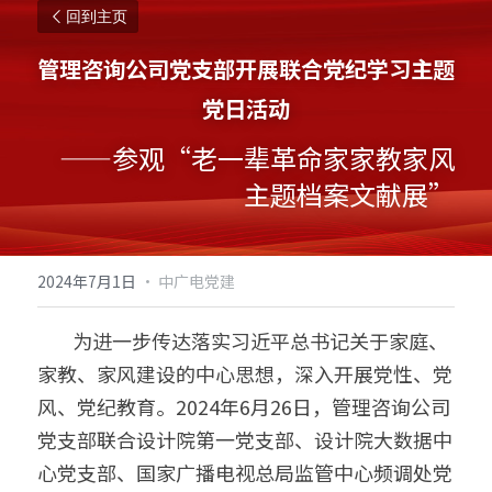
回到主页
管理咨询公司党支部开展联合党纪学习主题
党日活动
——参观“老一辈革命家家教家风
主题档案文献展”
2024年7月1日
·
中广电党建
        为进一步传达落实习近平总书记关于家庭、
家教、家风建设的中心思想，深入开展党性、党
风、党纪教育。2024年6月26日，管理咨询公司
党支部联合设计院第一党支部、设计院大数据中
心党支部、国家广播电视总局监管中心频调处党